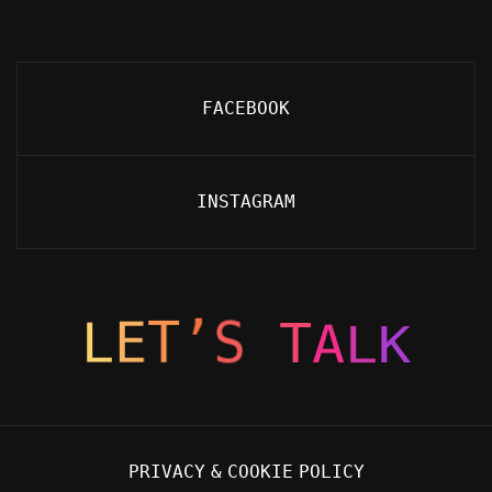
FACEBOOK
INSTAGRAM
’
S
T
T
E
L
A
L
K
P
R
I
V
A
C
Y
&
C
O
O
K
I
E
P
O
L
I
C
Y