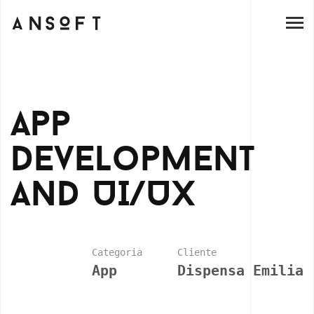
A
p
p
D
e
v
e
l
o
p
m
e
n
t
a
n
d
U
I
/
U
X
Categoria
Cliente
App
Dispensa Emilia